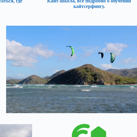
таться, где
Кайт-школа, все подробно о обучении
кайтсерфингу.