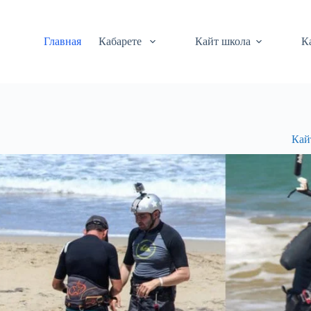
Перейти
к
сути
Главная
Кабарете
Кайт школа
К
Кай